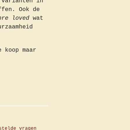
 varianten in
ffen. Ook de
pre loved
wat
urzaamheid
e koop maar
stelde
vragen