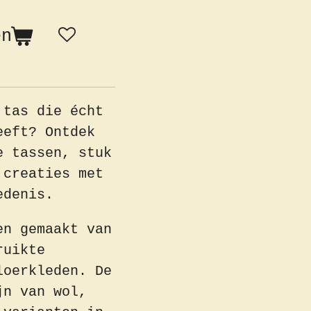
en
 tas die écht
eeft? Ontdek
e tassen, stuk
 creaties met
iedenis.
en gemaakt van
ruikte
loerkleden. De
jn van wol,