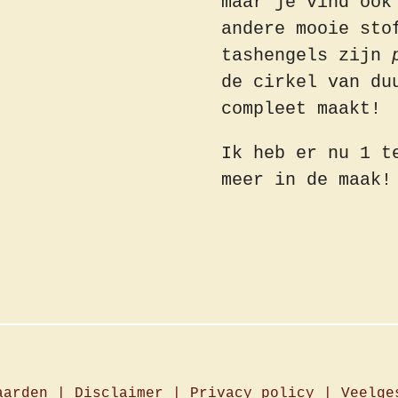
maar je vind ook
andere mooie sto
tashengels zijn
de cirkel van du
compleet maakt!
Ik heb er nu 1 t
meer in de maak!
aarden |
Disclaimer
|
Privacy policy
|
Veelge