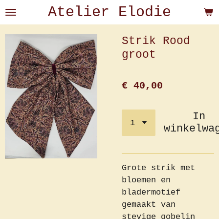
Atelier Elodie
Ga
direct
naar
Strik Rood
de
groot
hoofdinhoud
€ 40,00
In
winkelwa
Grote strik met
bloemen en
bladermotief
gemaakt van
stevige gobelin