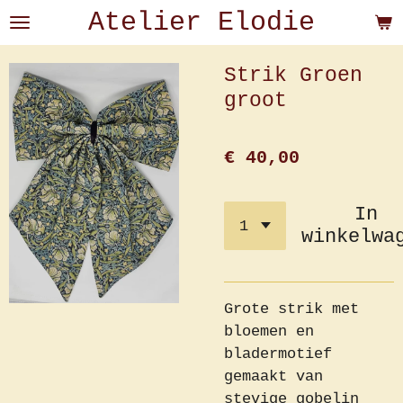
Atelier Elodie
Ga
direct
naar
Strik Groen
de
groot
hoofdinhoud
€ 40,00
In
winkelwa
Grote strik met
bloemen en
bladermotief
gemaakt van
stevige gobelin