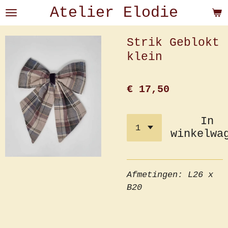
Atelier Elodie
Ga
direct
naar
Strik Geblokt
de
klein
hoofdinhoud
€ 17,50
In
winkelwa
Afmetingen: L26 x
B20