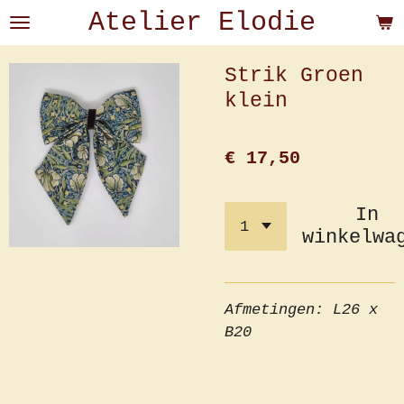
Atelier Elodie
Ga
direct
naar
Strik Groen
de
klein
hoofdinhoud
€ 17,50
In
winkelwa
Afmetingen: L26 x
B20